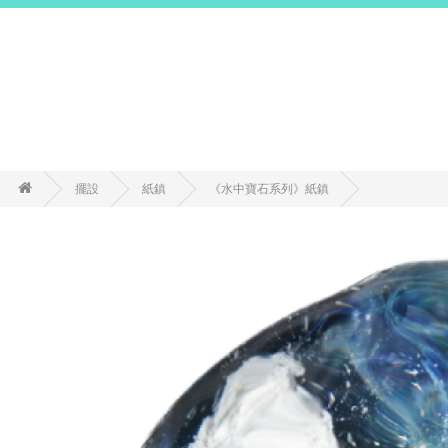
擺設
紙鎮
《水中寶石系列》紙鎮