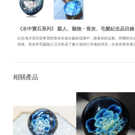
《水中寶石系列》 親人、寵物・骨灰、毛髮紀念品目錄
紀念海洋系列是希望把骨灰存放在藝術琉璃中，隨著你的走動，閃爍的水
前進。骨灰和毛髮融入汪洋形成了像大海拍打岸邊的浪花；生命依舊有著
相關產品