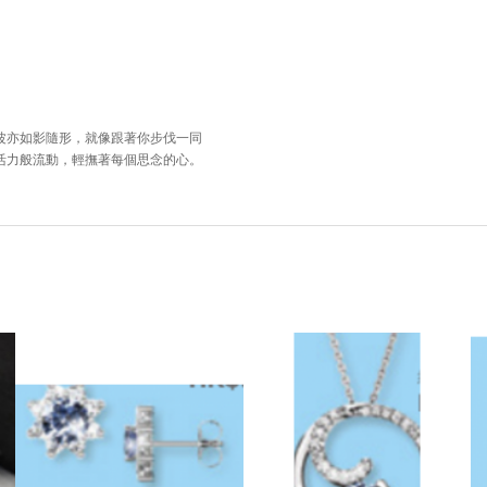
波亦如影隨形，就像跟著你步伐一同
活力般流動，輕撫著每個思念的心。