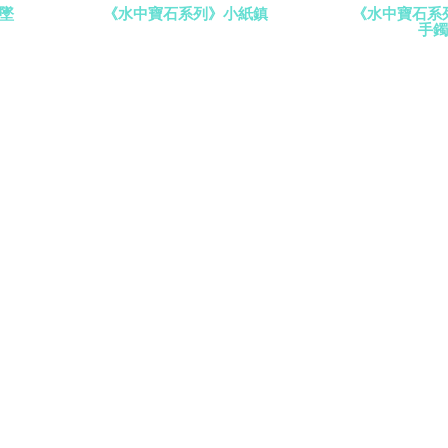
墜
《水中寶石系列》小紙鎮
《水中寶石系列
手鐲