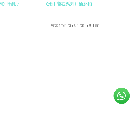
》手繩 /
《水中寶石系列》鑰匙扣
顯示 1 到 1 個 (共 1 個) - (共 1 頁)