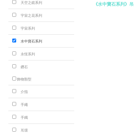
天空之鏡系列
《水中寶石系列》吊
宇宙之花系列
宇宙系列
水中寶石系列
永恆系列
鑽石
飾物類型
介指
手繩
手鐲
耳環