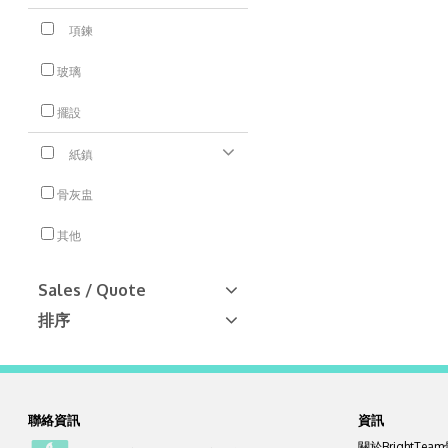
項鍊
玻璃
擺設
紙鎮
骨灰盅
其他
Sales / Quote
排序
聯絡資訊
資訊
關於BrightTe